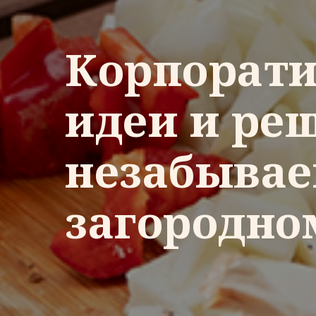
Корпорати
идеи и ре
незабывае
загородно