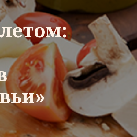
 летом:
в
овьи»