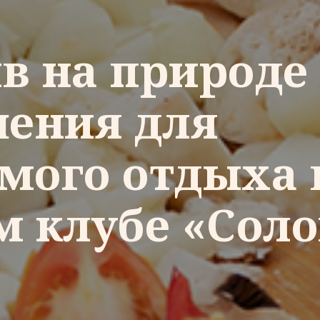
в на природе
шения для
мого отдыха 
м клубе «Сол